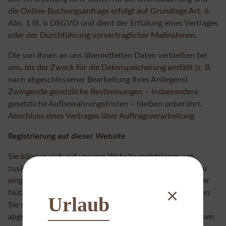
die Online-Buchungsanfrage erfolgt auf Grundlage Art. 6
Abs. 1 lit. b DSGVO und dient der Erfüllung eines Vertrages
oder der Durchführung vorvertraglicher Maßnahmen.
Die von Ihnen an uns übermittelten Daten verbleiben bei
uns, bis der Zweck für die Datenspeicherung entfällt (z. B.
nach abgeschlossener Bearbeitung Ihres Anliegens).
Zwingende gesetzliche Bestimmungen – insbesondere
gesetzliche Aufbewahrungsfristen – bleiben unberührt.
Abschluss eines Vertrages über Auftragsverarbeitung
Registrierung auf dieser Website
Sie können sich auf unserer Website registrieren, um
zusätzliche Funktionen auf der Seite zu nutzen. Die dazu
eingegebenen Daten verwenden wir nur zum Zwecke der
×
Nutzung des jeweiligen Angebotes oder Dienstes, für den
Urlaub
Sie sich registriert haben. Die bei der Registrierung
abgefragten Pflichtangaben müssen vollständig angegeben