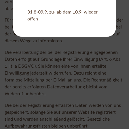
werden. Anderenfalls werden wir die Registrierung
ablehnen.
31.8-09.9. zu- ab dem 10.9. wieder
offen
Für wichtige Änderungen etwa beim Angebotsumfang oder
bei technisch notwendigen Änderungen nutzen wir die bei
der Registrierung angegebene E-Mail-Adresse, um Sie auf
diesem Wege zu informieren.
Die Verarbeitung der bei der Registrierung eingegebenen
Daten erfolgt auf Grundlage Ihrer Einwilligung (Art. 6 Abs.
1 lit. a DSGVO). Sie können eine von Ihnen erteilte
Einwilligung jederzeit widerrufen. Dazu reicht eine
formlose Mitteilung per E-Mail an uns. Die Rechtmäßigkeit
der bereits erfolgten Datenverarbeitung bleibt vom
Widerruf unberührt.
Die bei der Registrierung erfassten Daten werden von uns
gespeichert, solange Sie auf unserer Website registriert
sind und werden anschließend gelöscht. Gesetzliche
Aufbewahrungsfristen bleiben unberührt.